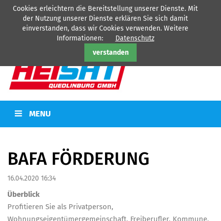
Cookies erleichtern die Bereitstellung unserer Dienste. Mit
HEISAT Quedlinburg GmbH - Ihr Partner für
Heizung
-
Sanitär
-
der Nutzung unserer Dienste erklären Sie sich damit
Kälte
-
Elektro
einverstanden, dass wir Cookies verwenden. Weitere
Tel: 03946/77360
Informationen:
Datenschutz
verstanden
MENU
BAFA FÖRDERUNG
16.04.2020 16:34
Überblick
Profitieren Sie als Privatperson,
Wohnungseigentümergemeinschaft, Freiberufler, Kommune,