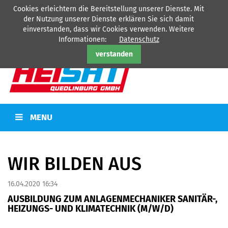
Cookies erleichtern die Bereitstellung unserer Dienste. Mit
HEISAT Quedlinburg GmbH - Ihr Partner für
Heizung
-
Sanitär
-
der Nutzung unserer Dienste erklären Sie sich damit
Kälte
-
Elektro
einverstanden, dass wir Cookies verwenden. Weitere
Tel: 03946/77360
Informationen:
Datenschutz
verstanden
MENU
WIR BILDEN AUS
16.04.2020 16:34
AUSBILDUNG ZUM ANLAGENMECHANIKER SANITÄR-,
HEIZUNGS- UND KLIMATECHNIK (M/W/D)