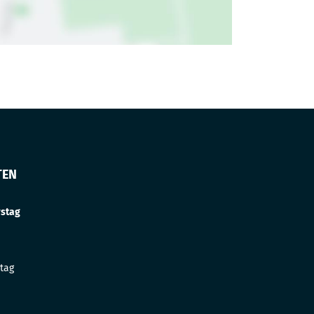
TEN
rstag
tag