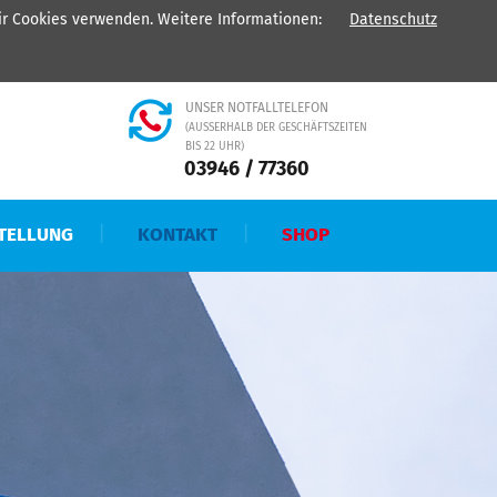
wir Cookies verwenden. Weitere Informationen:
Datenschutz
H - Ihr Partner für
Heizung
-
Sanitär
-
Kälte
-
Elektro
UNSER NOTFALLTELEFON
(AUSSERHALB DER GESCHÄFTSZEITEN B
IS 22 UHR)
03946 / 77360
TELLUNG
KONTAKT
SHOP