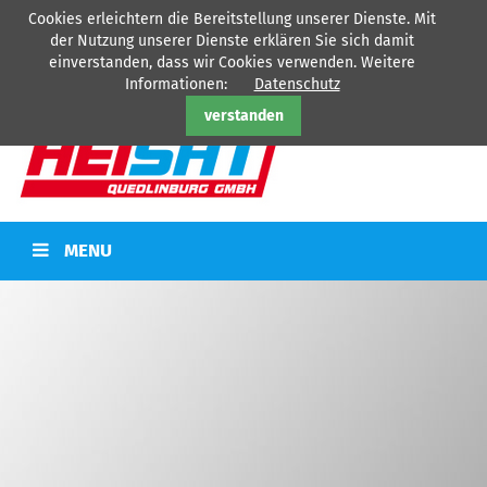
Cookies erleichtern die Bereitstellung unserer Dienste. Mit
HEISAT Quedlinburg GmbH - Ihr Partner für
Heizung
-
Sanitär
-
der Nutzung unserer Dienste erklären Sie sich damit
Kälte
-
Elektro
einverstanden, dass wir Cookies verwenden. Weitere
Tel: 03946/77360
Informationen:
Datenschutz
verstanden
MENU