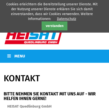
Cookies erleichtern die Bereitstellung unserer Dienste. Mit
HEISAT Quedlinburg GmbH - Ihr Partner für
Heizung
-
Sanitär
-
der Nutzung unserer Dienste erklären Sie sich damit
Kälte
-
Elektro
einverstanden, dass wir Cookies verwenden. Weitere
Tel: 03946/77360
Informationen:
Datenschutz
verstanden
MENU
KONTAKT
BITTE NEHMEN SIE KONTAKT MIT UNS AUF - WIR
HELFEN IHNEN GERNE!
HEISAT Quedlinburg GmbH