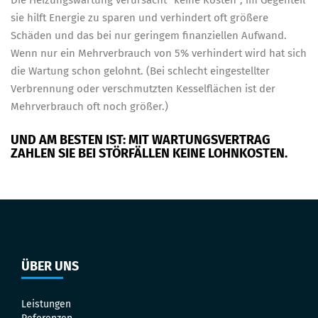
Die Heizungswartung verursacht "keine Kosten", im Gegenteil
sie hilft Energie zu sparen und verhindert oft größere
Schäden und das bei nur geringem finanziellen Aufwand.
Wenn nur ein Mehrverbrauch von 5% verhindert wird hat sich
die Wartung schon gelohnt. (Bei schlecht eingestellter
Verbrennung oder verschmutzten Kesselflächen ist der
Mehrverbrauch oft noch größer.)
UND AM BESTEN IST:
MIT WARTUNGSVERTRAG
ZAHLEN SIE BEI STÖRFÄLLEN KEINE LOHNKOSTEN.
ÜBER UNS
Leistungen