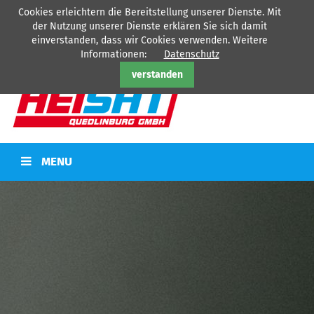
Cookies erleichtern die Bereitstellung unserer Dienste. Mit
HEISAT Quedlinburg GmbH - Ihr Partner für
Heizung
-
Sanitär
-
der Nutzung unserer Dienste erklären Sie sich damit
Kälte
-
Elektro
einverstanden, dass wir Cookies verwenden. Weitere
Tel: 03946/77360
Informationen:
Datenschutz
verstanden
MENU