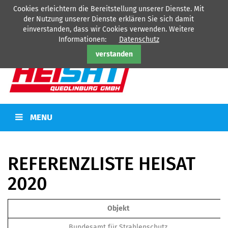
Cookies erleichtern die Bereitstellung unserer Dienste. Mit
HEISAT Quedlinburg GmbH - Ihr Partner für
Heizung
-
Sanitär
-
der Nutzung unserer Dienste erklären Sie sich damit
Kälte
-
Elektro
einverstanden, dass wir Cookies verwenden. Weitere
Tel: 03946/77360
Informationen:
Datenschutz
verstanden
MENU
REFERENZLISTE HEISAT
2020
Objekt
Bundesamt für Strahlenschutz